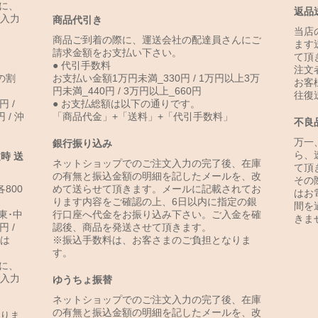
に、
返品
入力
商品代引き
当店
商品ご到着の際に、運送会社の配達員さんにご
ます
請求金額をお支払い下さい。
て頂
● 代引手数料
注文
の割
お支払い金額1万円未満_330円 / 1万円以上3万
お客
円未満_440円 / 3万円以上_660円
往復
円 /
● お支払総額は以下の通りです。
 / 沖
「商品代金」+「送料」+「代引手数料」
不良
万一
銀行振り込み
ら、
時 送
ネットショップでのご注文入力の完了後、在庫
て頂
の有無と振込金額の明細を記したメールを、改
その
800
めて送らせて頂きます。メールに記載されてお
はお
ります内容をご確認の上、6日以内に指定の銀
間を
関東･中
行口座へ代金をお振り込み下さい。ご入金を確
きま
円 /
認後、商品を発送させて頂きます。
島は
※振込手数料は、お客さまのご負担となりま
す。
に、
入力
ゆうちょ振替
ネットショップでのご注文入力の完了後、在庫
の有無と振込金額の明細を記したメールを、改
りま