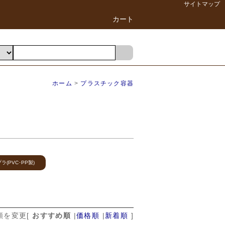
サイトマップ
カート
ホーム
>
プラスチック容器
(PVC･PP製)
順を変更
[
おすすめ順
|
価格順
|
新着順
]