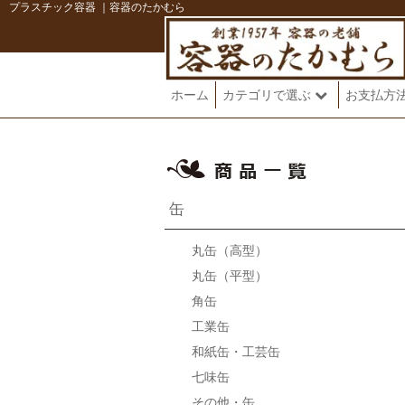
プラスチック容器 ｜容器のたかむら
ホーム
カテゴリで選ぶ
お支払方
缶
丸缶（高型）
丸缶（平型）
角缶
工業缶
和紙缶・工芸缶
七味缶
その他・缶