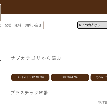
法
配送・送料
お問い合せ
サブカテゴリから選ぶ
ペットボトル･PET製容器
ポリ容器(PE製)
その他・プラ
プラスチック容器
並び