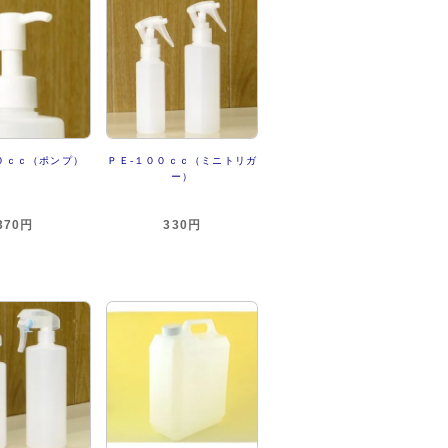
０ｃｃ（ポンプ）
ＰＥ-１００ｃｃ（ミニトリガ
ー）
370円
330円