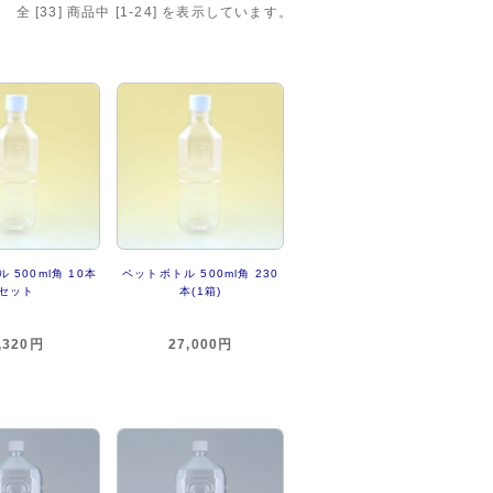
全 [
33
] 商品中 [
1
-
24
] を表示しています。
 500ml角 10本
ペットボトル 500ml角 230
セット
本(1箱)
,320円
27,000円