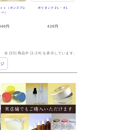
０ｃｃ（ガンスプレ
ポリタンク２L・４L
ー）
440円
420円
全 [
33
] 商品中 [
1
-
24
] を表示しています。
ージ