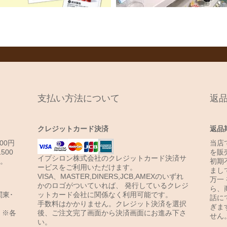
支払い方法について
返
クレジットカード決済
返品
00円
当店
500
を販
イプシロン株式会社のクレジットカード決済サ
円。
初期
ービスをご利用いただけます。
まし
VISA、MASTER,DINERS,JCB,AMEXのいずれ
万一
かのロゴがついていれば、 発行しているクレジ
ら、
関東･
ットカード会社に関係なく利用可能です。
話に
手数料はかかりません。クレジット決済を選択
ぎま
円。※各
後、ご注文完了画面から決済画面にお進み下さ
せん
い。