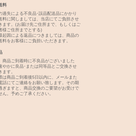
送料
の過失による不良品･誤品配送品にかかり
送料に関しましては、当店にてご負担させ
きます。(お届け先ご住所まで、もしくはご
者様ご住所までとする)
様起因による返品につきましては、商品の
送料をお客様にご負担いただきます。
品
、商品ご到着時に不良品がございました
速やかに良品･または同等品とご交換させ
きます。
際は商品ご到着後5日以内に、メールまた
電話にてご連絡をお願い致します。その期
過ぎますと、商品交換のご要望がお受けで
せん。予めご了承ください。