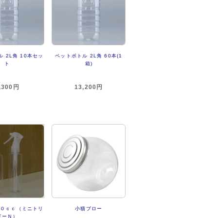
 2L角 10本セッ
ペットボトル 2L角 60本(1
ト
箱)
,300円
13,200円
００ｃｃ（ミニトリ
小猫ブロー
ガーＮ）