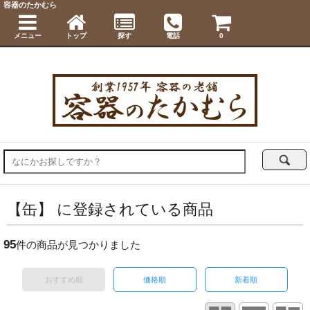
容器のたかむら
メニュー
トップ
探す
電話
0
【缶】 に登録されている商品
95
件の商品が見つかりました
おすすめ順
価格順
新着順