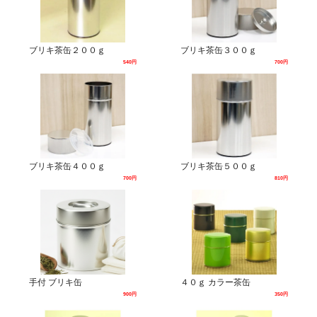
ブリキ茶缶２００ｇ
ブリキ茶缶３００ｇ
540円
700円
ブリキ茶缶４００ｇ
ブリキ茶缶５００ｇ
700円
810円
手付 ブリキ缶
４０ｇ カラー茶缶
900円
350円