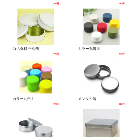
7,100円
190円
白ベタ材 平丸缶
カラー丸缶 S
190円
320円
カラー丸缶 L
メンタム缶
480円
210円