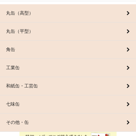
丸缶（高型）
丸缶（平型）
角缶
工業缶
和紙缶・工芸缶
七味缶
その他・缶