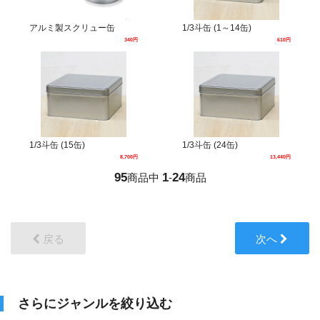
アルミ製スクリュー缶
1/3斗缶 (1～14缶)
340円
610円
1/3斗缶 (15缶)
1/3斗缶 (24缶)
8,700円
13,440円
95
1
24
商品中
-
商品
戻る
次へ
さらにジャンルを絞り込む