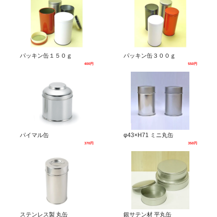
パッキン缶１５０ｇ
パッキン缶３００ｇ
400円
550円
パイマル缶
φ43×H71 ミニ丸缶
370円
350円
ステンレス製 丸缶
銀サテン材 平丸缶