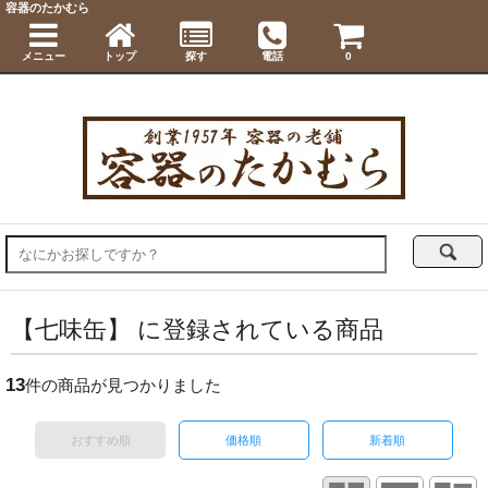
容器のたかむら
メニュー
トップ
探す
電話
0
【七味缶】 に登録されている商品
13
件の商品が見つかりました
おすすめ順
価格順
新着順