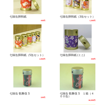
七味缶胴和紙
七味缶胴和紙（3缶セット）
430円
1,260円
七味缶胴和紙（5缶セット）
七味缶胴和紙 (ミニ)
2,050円
430円
七味缶 歌舞伎 S
七味缶 歌舞伎 S １箱（４
００缶）
220円
66,000円