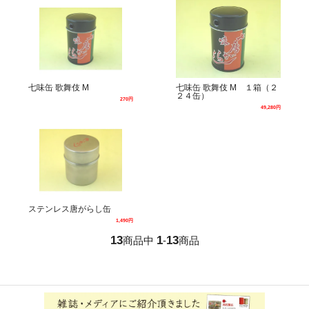
七味缶 歌舞伎 M
七味缶 歌舞伎 M １箱（２
２４缶）
270円
49,280円
ステンレス唐がらし缶
1,490円
13
1
13
商品中
-
商品