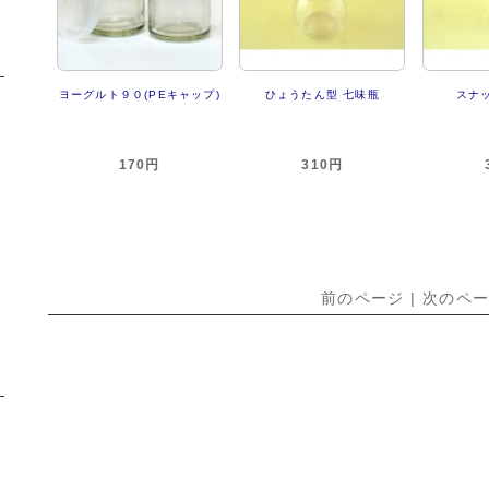
ヨーグルト９０(PEキャップ)
ひょうたん型 七味瓶
スナ
170円
310円
前のページ | 次のペ