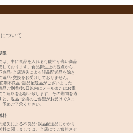
品について
期限
では、中に食品を入れる可能性が高い商品
売しております。食品衛生上の観点から、
不良品･当店過失による誤品配送品を除き
て返品･交換をお受けしておりません。
 初期不良品･誤品配送品がございました
商品ご到着後5日以内にメールまたはお電
てご連絡をお願い致します。その期間を過
すと、返品･交換のご要望がお受けできま
。予めご了承ください。
送料
の過失による不良品･誤品配送品にかかり
送料に関しましては、当店にてご負担させ