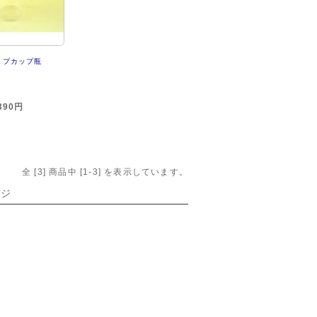
ップカップ瓶
390円
全 [
3
] 商品中 [
1
-
3
] を表示しています。
ージ