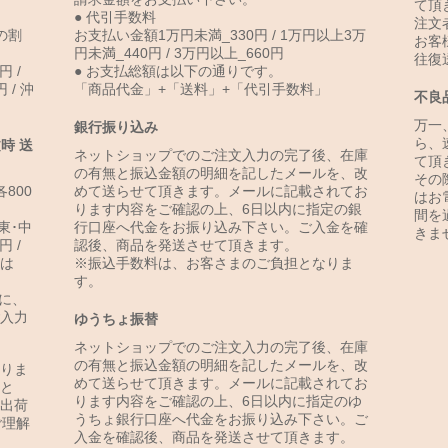
て頂
● 代引手数料
注文
の割
お支払い金額1万円未満_330円 / 1万円以上3万
お客
円未満_440円 / 3万円以上_660円
往復
円 /
● お支払総額は以下の通りです。
 / 沖
「商品代金」+「送料」+「代引手数料」
不良
万一
銀行振り込み
ら、
時 送
ネットショップでのご注文入力の完了後、在庫
て頂
の有無と振込金額の明細を記したメールを、改
その
800
めて送らせて頂きます。メールに記載されてお
はお
ります内容をご確認の上、6日以内に指定の銀
間を
関東･中
行口座へ代金をお振り込み下さい。ご入金を確
きま
円 /
認後、商品を発送させて頂きます。
島は
※振込手数料は、お客さまのご負担となりま
す。
に、
入力
ゆうちょ振替
ネットショップでのご注文入力の完了後、在庫
の有無と振込金額の明細を記したメールを、改
りま
めて送らせて頂きます。メールに記載されてお
と
ります内容をご確認の上、6日以内に指定のゆ
出荷
うちょ銀行口座へ代金をお振り込み下さい。ご
ご理解
入金を確認後、商品を発送させて頂きます。