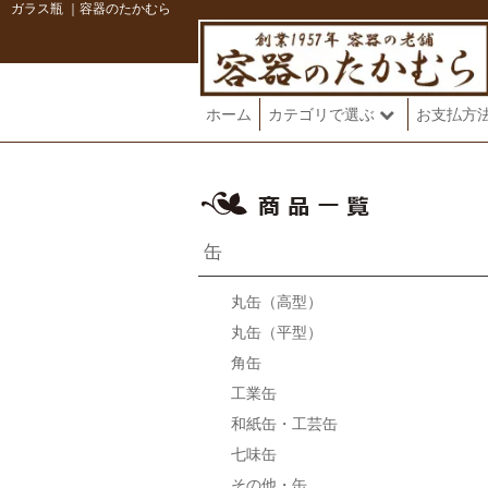
ガラス瓶 ｜容器のたかむら
ホーム
カテゴリで選ぶ
お支払方
缶
丸缶（高型）
丸缶（平型）
角缶
工業缶
和紙缶・工芸缶
七味缶
その他・缶