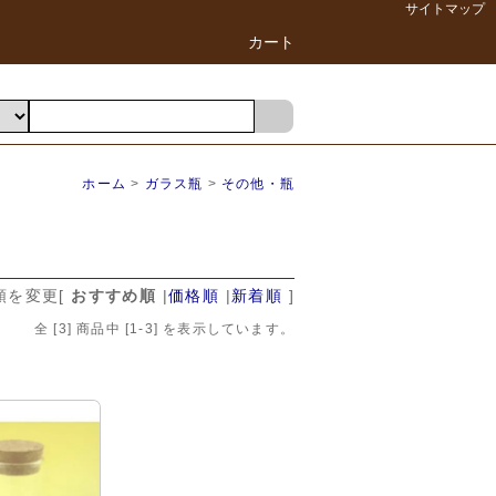
サイトマップ
カート
ホーム
>
ガラス瓶
>
その他・瓶
順を変更
[
おすすめ順
|
価格順
|
新着順
]
全 [
3
] 商品中 [
1
-
3
] を表示しています。