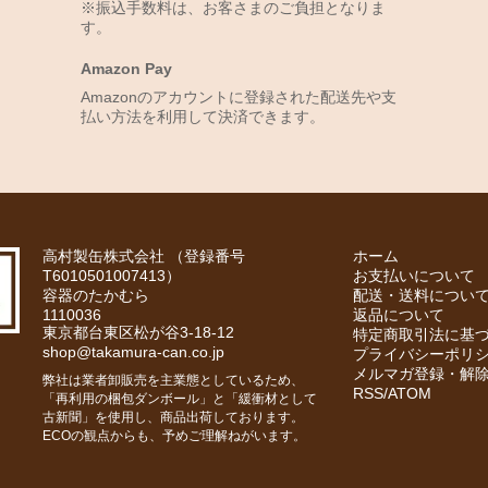
※振込手数料は、お客さまのご負担となりま
す。
Amazon Pay
Amazonのアカウントに登録された配送先や支
払い方法を利用して決済できます。
高村製缶株式会社 （登録番号
ホーム
T6010501007413）
お支払いについて
容器のたかむら
配送・送料につい
1110036
返品について
東京都台東区松が谷3-18-12
特定商取引法に基
shop@takamura-can.co.jp
プライバシーポリ
メルマガ登録・解
弊社は業者卸販売を主業態としているため、
RSS
/
ATOM
「再利用の梱包ダンボール」と「緩衝材として
古新聞」を使用し、商品出荷しております。
ECOの観点からも、予めご理解ねがいます。