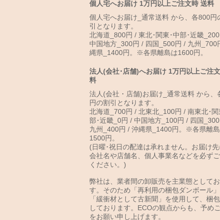
個人宅へお届け 1万円以上ご注文時 送料
個人宅へお届け_通常送料 から、各800円
引となります。
北海道_800円 / 東北･関東･中部･近畿_200
中国地方_300円 / 四国_500円 / 九州_700円
縄県_1400円。※各県離島は1600円。
法人(会社･店舗)へお届け 1万円以上ご注文
料
法人(会社・店舗)お届け_通常送料 から、各
円の割引となります。
北海道_700円 / 北東北_100円 / 南東北･
部･近畿_0円 / 中国地方_100円 / 四国_300
九州_400円 / 沖縄県_1400円。※各県離
1500円。
(日曜･祝日の配達は承れません。お届け先
会社名や店舗名、個人事業名などを必ずご
ください。)
弊社は、業者間の卸販売を主業態としてお
す。そのため「再利用の梱包ダンボール」
「緩衝材として古新聞」を使用して、梱包
しております。ECOの観点からも、予め
をお願い申し上げます。