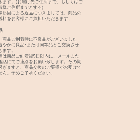
きます。(お届け先ご住所まで、もしくはご
者様ご住所までとする)
様起因による返品につきましては、商品の
送料をお客様にご負担いただきます。
品
、商品ご到着時に不良品がございました
速やかに良品･または同等品とご交換させ
きます。
際は商品ご到着後5日以内に、メールまた
電話にてご連絡をお願い致します。その期
過ぎますと、商品交換のご要望がお受けで
せん。予めご了承ください。