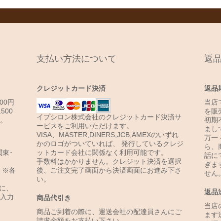
支払い方法について
返
クレジットカード決済
返品
00円
当店
500
を販
イプシロン株式会社のクレジットカード決済サ
円。
初期
ービスをご利用いただけます。
まし
VISA、MASTER,DINERS,JCB,AMEXのいずれ
万一
かのロゴがついていれば、 発行しているクレジ
ら、
関東･
ットカード会社に関係なく利用可能です。
話に
手数料はかかりません。クレジット決済を選択
ぎま
円。※各
後、ご注文完了画面から決済画面にお進み下さ
せん
い。
に、
返品
入力
商品代引き
当店
商品ご到着の際に、運送会社の配達員さんにご
ます
請求金額をお支払い下さい。