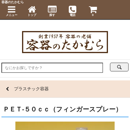
容器のたかむら
メニュー
トップ
探す
電話
0
プラスチック容器
ＰＥＴ-５０ｃｃ（フィンガースプレー）