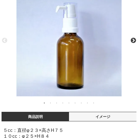
商品説明
イメージ
５cc：直径φ２３×高さH７５
１０cc：φ２５×H８４