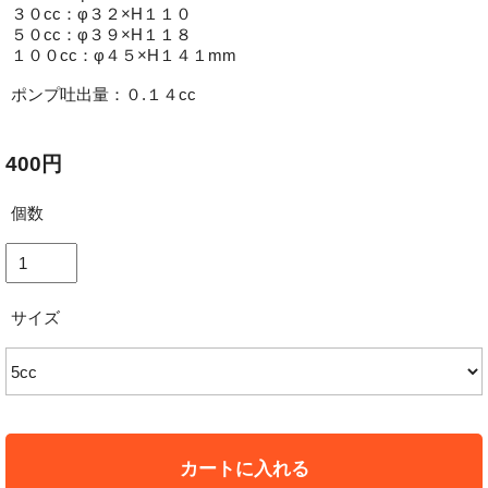
３０cc：φ３２×H１１０
５０cc：φ３９×H１１８
１００cc：φ４５×H１４１mm
ポンプ吐出量：０.１４cc
400円
個数
サイズ
カートに入れる