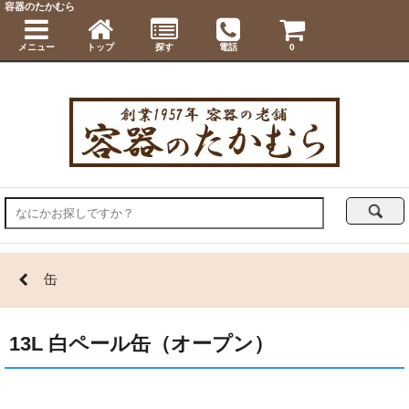
容器のたかむら
メニュー
トップ
探す
電話
0
缶
13L 白ペール缶（オープン）