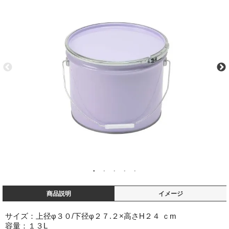
商品説明
イメージ
サイズ：上径φ３０/下径φ２７.２×高さH２４ ｃm
容量：１３L