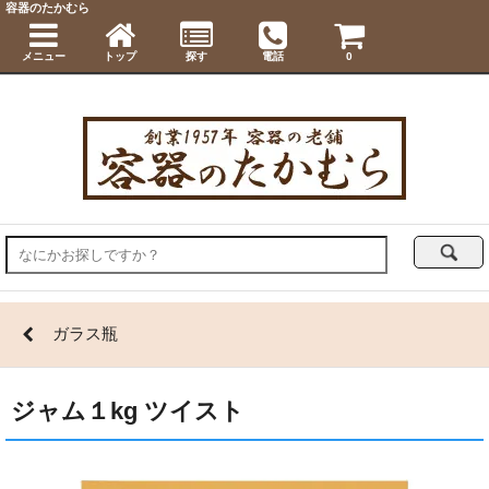
容器のたかむら
メニュー
トップ
探す
電話
0
ガラス瓶
ジャム１kg ツイスト