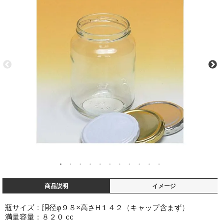
商品説明
イメージ
瓶サイズ：胴径φ９８×高さH１４２（キャップ含まず）
満量容量：８２０ cc